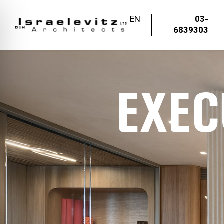
EN
03-
6839303
Exec