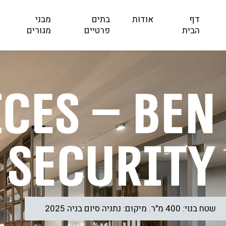
דף
אודות
בתים
מבני
הבית
פרטיים
מגורים
ices – Ben
security
שטח בנוי: 400 מ"ר. מיקום: נתניה סיום בניה 2025