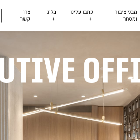
מבני ציבור
כתבו עלינו
בלוג
צרו
ומסחר
+
+
קשר
utive Off