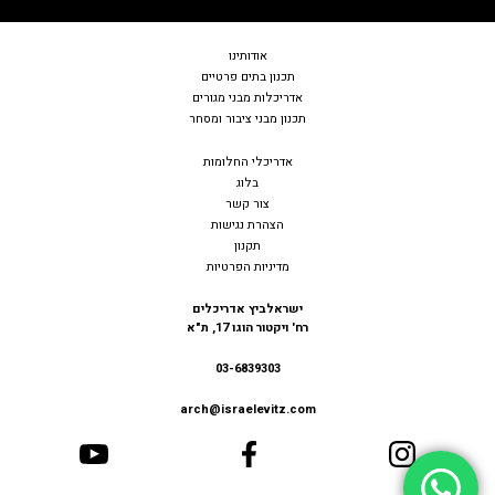
אודות
ינו
תכנון בתים פרטיים
אדריכלות מבני מגורים
תכנון מבני ציבור ומסחר
אדריכלי החלומות
בלוג
צור קשר
הצהרת נגישות
תקנון
מדיניות הפרטיות
ישראלביץ אדריכלים
רח' ויקטור הוגו 17, ת"א
03-6839303
arch@israelevitz.com