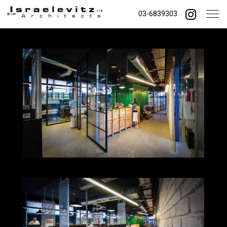
03-6839303
Jdd offices in Beit
Shemes
buit area: 650sqm completion date: 2015