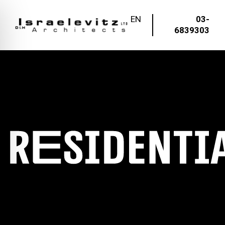
EN
03-
6839303