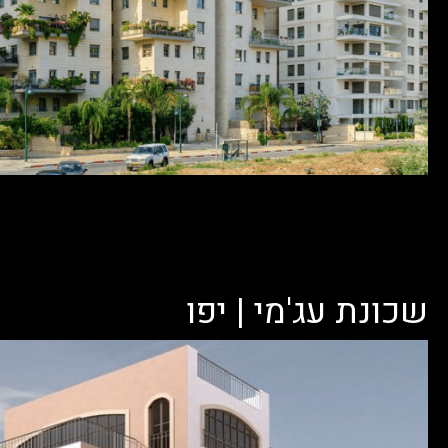
שכונת עג'מי | יפו