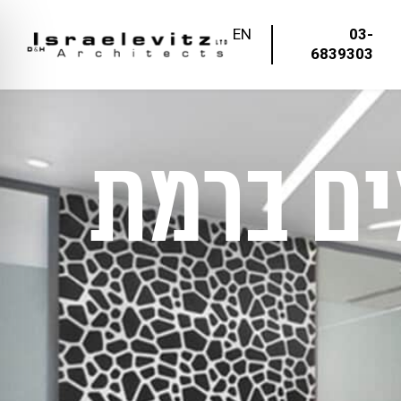
EN
03-
6839303
ים ברמת