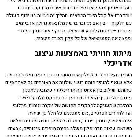
שמחפשות מקום שקט ונעים להעביר בו את חופשתם בישראל.
בעזרת אפיון מקיף, אנו יוצרים חווית אירוח מדויקת וייחודית
שמדברת אל קהל היעד המתאים. תהליך זה נעשה בשיתוף פעולה
עם הלקוח – בין אם מדובר ברשת מלונאות גדולה או ביזמים
פרטיים – במטרה לוודא שהעיצוב משקף את החזון העסקי
וממצה את הפוטנציאל של כל מלון בצורה מיטבית.
מיתוג חוויתי באמצעות עיצוב
אדריכלי
העיצוב האדריכלי של מלון אינו מסתכם רק במראה חיצוני מרשים,
אלא שואף להותיר חותם רגשי שילווה את האורחים גם לאחר סיום
שהותם. שילוב בין אסתטיקה אדריכלית / עיצובית לתכנון
פונקציונלי מקיף הוא מה שהופך כל פרויקט מלונאי ליצירה
מרהיבה שמעניקה למבקרים תחושה של יוקרה ונוחות. מהלובי
ועד לחדרים הפרטיים, אנו מתכננים כל חלל כך שיהיה
אינטואיטיבי, מזמין וייחודי, במטרה להעניק חוויה עוטפת ומלאת
השראה. עיצוב חדרי מלון משלב בחירת חומרים איכותיים, צבעים
נעימים ופתרונות תאורה מתקדמים, היוצרים יחדיו אווירה מותאמת