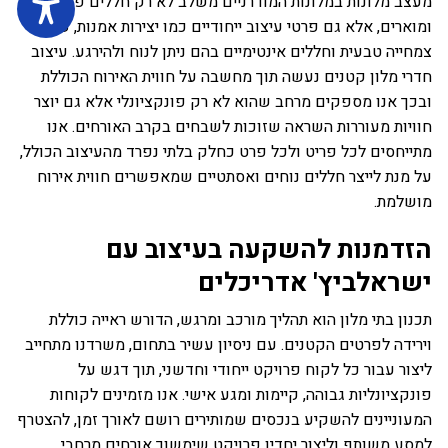
מעצב מלונות במלונות המודרניים משלב לא רק חללים פתוחים
ומוארים, אלא גם פרטי עיצוב ייחודיים כמו יצירות אמנות, שילוב
צמחייה טבעית וחללים אינטימיים בהם ניתן לנוח ולהירגע. עיצוב
חדרי מלון קטנים נעשה תוך מחשבה על חווית האירוח הכוללת
ובכך אנו מספקים מרחב שהוא לא רק פונקציונלי אלא גם יוצר
חוויות מעוררות השראה שזוכות לשבחים בקרב האורחים. אנו
מתייחסים לכל פריט ולכל פרט כחלק בלתי נפרד מהעיצוב הכולל,
על מנת לייצר חללים נוחים ואסתטיים שמאפשרים חווית אירוח
מושלמת.
הזדמנות להשקעה בעיצוב עם
ישראלביץ' אדריכלים
תכנון בתי מלון הוא תהליך מורכב ומרגש, הדורש ראייה כוללת
וירידה לפרטים הקטנים. עם ניסיון עשיר בתחום, משרדנו מתחייב
ליצור עבור כל לקוח פרויקט ייחודי וחדשני, תוך דגש על
פונקציונליות גבוהה, קיימות ומגע אישי. אנו מזמינים לקוחות
המעוניינים להשקיע בנכסים שמותירים רושם לאורך זמן, להצטרף
למסע משותף וליצור יחדיו פרויקט שימשוך אורחים מרחבי