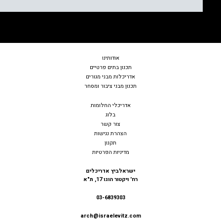
אודות
ינו
תכנון בתים פרטיים
אדריכלות מבני מגורים
תכנון מבני ציבור ומסחר
אדריכלי החלומות
בלוג
צור קשר
הצהרת נגישות
תקנון
מדיניות הפרטיות
ישראלביץ אדריכלים
רח' ויקטור הוגו 17, ת"א
03-6839303
arch@israelevitz.com