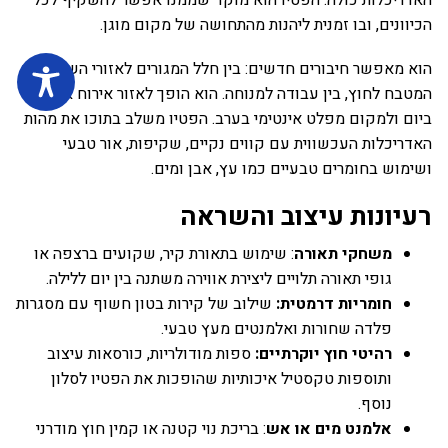
הכיוונים, ובו זמנית ליהנות מהתחושה של מקום מוגן.
הוא מאפשר חיבורים חדשים: בין חלל המגורים לאזורי השינה, בין
המטבח לחוץ, בין עבודה למנוחה. הוא הופך לאזור אירוח אלגנטי
ביום ולמקום מפלט אינטימי בערב. הפטיו משלב בתוכו את מהות
האדריכלות העכשווית עם קווים נקיים, שקיפות, אור טבעי
ושימוש בחומרים טבעיים כמו עץ, אבן ומים.
רעיונות עיצוב והשראה
משחקי תאורה
: שימוש בתאורת קיר, שקועים ברצפה או
גופי תאורה תלויים ליצירת אווירה משתנה בין יום ללילה.
חומריות דרמטית:
שילוב של קירות בטון חשוף עם מסגרות
פלדה שחורות ואלמנטים מעץ טבעי.
רהיטי חוץ יוקרתיים:
ספות מודולריות, כורסאות עיצוב
ותוספות טקסטיל איכותיות שהופכות את הפטיו לסלון
נוסף.
אלמנט מים או אש
: בריכת נוי קטנה או קמין חוץ מודרני