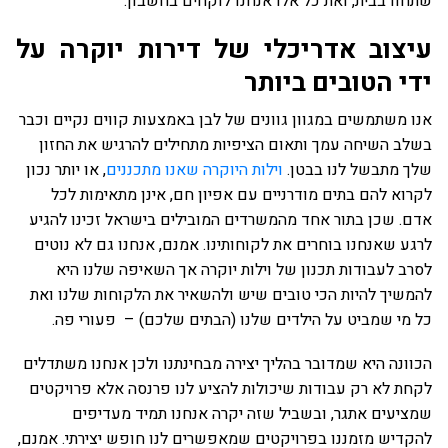
שתחוו בבית, ואת כל אלו אנחנו לוקחים בחשבון.
עיצוב אדריכלי של דירות יוקרה על
ידי הטובים ביותר
אנו משתמשים במגוון גוונים של לבן באמצעות קווים נקיים וכבר
בשלב השיחה עמך ותאום הציפיות מתחילים להרגיש את החזון
שלך מתבשל לנו בבטן.
וילות היוקרה שאנו מתכננים
, או יותר נכון
לקרוא להם בתים מודרניים עם אפיון חם, אינן מתאימות לכל
אדם. שכן בתור אחד מהמשרדים המובילים בישראל זכינו להגיע
לרגע שאנחנו בוחרים את לקוחותינו. אמנם, אנחנו גם לא נוטים
לסרב לעבודות תכנון של וילות יוקרה אך השאיפה שלנו היא
להמשיך להיות הכי טובים שיש ולהשאיר את הלקוחות שלנו ואת
כל מי שמביט על הילדים שלנו (הבתים שלכם) – פעורי פה.
הכוונה היא שמדובר בהליך יצירה מבחינתנו ולכן אנחנו משתדלים
לקחת לא רק עבודות שיכולות להציע לנו פרנסה אלא פרויקטים
שמציעים אתגר, ובשביל שזה יקרה אנחנו תמיד מעדיפים
להקדיש מזמננו בפרויקטים שמאפשרים לנו חופש יצירתי. אמנם,