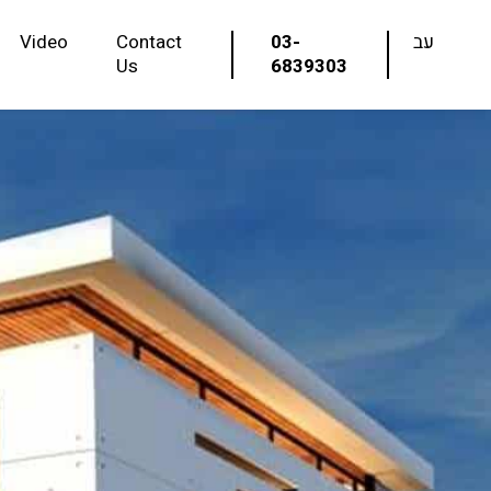
Video
Contact
03-
עב
Us
6839303