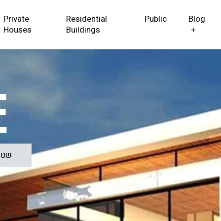
Private
Residential
Public
Blog
Houses
Buildings
+
e
שטח מגרש: 500 מ"