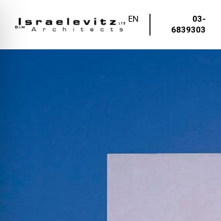
EN
03-
6839303