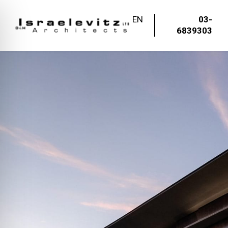
EN
03-
6839303