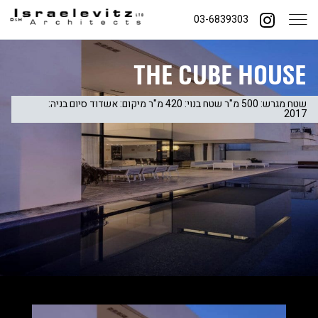
03-6839303
The Cube House
שטח מגרש: 500 מ"ר שטח בנוי: 420 מ"ר מיקום: אשדוד סיום בניה:
2017