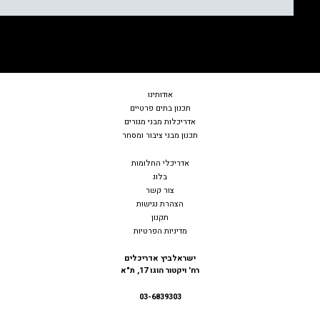
אודות
ינו
תכנון בתים פרטיים
אדריכלות מבני מגורים
תכנון מבני ציבור ומסחר
אדריכלי החלומות
בלוג
צור קשר
הצהרת נגישות
תקנון
מדיניות הפרטיות
ישראלביץ אדריכלים
רח' ויקטור הוגו 17, ת"א
03-6839303