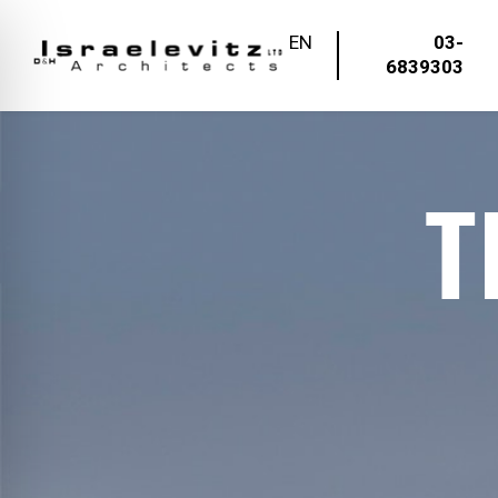
EN
03-
6839303
T