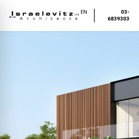
EN
03-
6839303