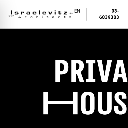
EN
03-
6839303